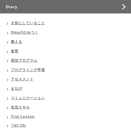
Diary
大切にしていること
Oleaのひみつ！
整える
食育
宿泊プログラム
プログラミング学習
アセスメント
まなび
コミュニケーション
生活スキル
Trial Lesson
つれづれ