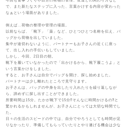
今回も食事づくりや自分の荷物の管理、友達との関わり方など
で、また新たなステップに入った、言葉かけする内容が変わった
なぁという場面がありました。
例えば…荷物の整理や管理の場面。
以前ならば、「靴下」「薬」など、ひとつひとつ名称を伝え、バ
ッグから荷物を出していました。
集中が途切れないように、パートナーもお子さんの近くに座っ
て、出し入れの手伝いもしていました。
しかし、今回、2日目の朝。
靴下を履いていなかったので「出かけるから、靴下履こうよ」と
いう言葉かけをしました。
すると、お子さんは自分でバッグを開け、探し始めました。
パートナーは少し離れたところで見守ります。
お子さんは、バッグの中身を出したり入れたりを繰り返しなが
ら、諦めずに探し出すことができました。
所要時間は15分。たかが靴下で15分⁉そんなに時間かけるの⁈と
驚かれるかもしれませんが、お子さんにとっては大切な時間でし
た。
日々の生活のスピードの中では、自分でやろうとしても時間が足
りなかったり、準備してもらっていたりとやり遂げる機会は少な