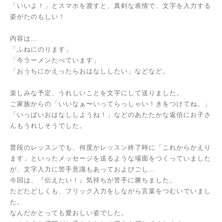
「いいよ！」とスマホを渡すと、真剣な表情で、文字を入力する
姿がたのもしい！
内容は…
「ふねにのります」
「今ラーメンたべています」
「おうちにかえったらおはなししたい」などなど。
楽しみな予定、うれしいことを文字にして送りました。
ご家族からの「いいなぁ〜いってらっしゃい！きをつけてね。」
「いっぱいおはなししようね！」などのあたたかな返信にお子さ
んもうれしそうでした。
普段のレッスンでも、何度かレッスン終了時に「これからかえり
ます」といったメッセージを送るような場面をつくっていました
が、文字入力に苦手意識もあっておよびごし…
今回は、『伝えたい！』気持ちが苦手に勝ちました。
たどたどしくも、フリック入力をしながら言葉をつむいでいまし
た。
なんだかとっても愛おしい姿でした。