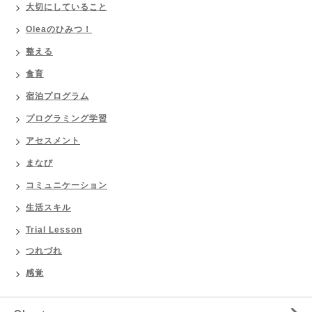
大切にしていること
Oleaのひみつ！
整える
食育
宿泊プログラム
プログラミング学習
アセスメント
まなび
コミュニケーション
生活スキル
Trial Lesson
つれづれ
感覚