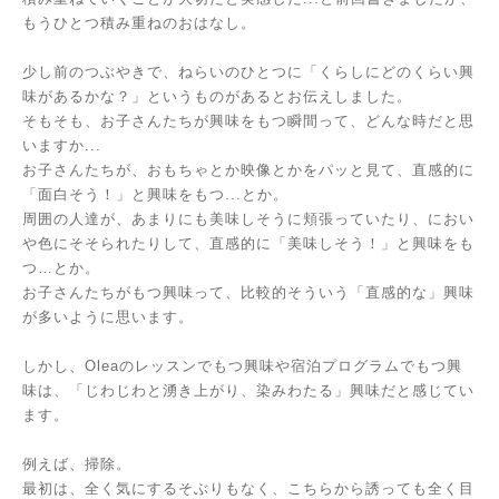
もうひとつ積み重ねのおはなし。
少し前のつぶやきで、ねらいのひとつに「くらしにどのくらい興
味があるかな？」というものがあるとお伝えしました。
そもそも、お子さんたちが興味をもつ瞬間って、どんな時だと思
いますか...
お子さんたちが、おもちゃとか映像とかをパッと見て、直感的に
「面白そう！」と興味をもつ...とか。
周囲の人達が、あまりにも美味しそうに頬張っていたり、におい
や色にそそられたりして、直感的に「美味しそう！」と興味をも
つ…とか。
お子さんたちがもつ興味って、比較的そういう「直感的な」興味
が多いように思います。
しかし、Oleaのレッスンでもつ興味や宿泊プログラムでもつ興
味は、「じわじわと湧き上がり、染みわたる」興味だと感じてい
ます。
例えば、掃除。
最初は、全く気にするそぶりもなく、こちらから誘っても全く目