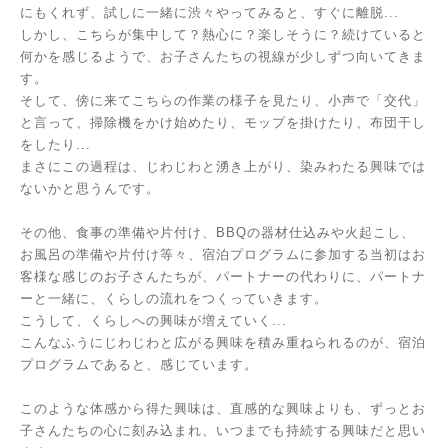
にもくれず、試しに一緒に渋々やってみると、すぐに離脱...
しかし、こちらが集中して？熱心に？楽しそうに？続けていると
何かを感じるようで、お子さんたちの視線が少しずつ向いてきま
す。
そして、傍に来てこちらの作業の様子を見たり、小声で「交代」
と言って、掃除機をかけ始めたり、モップを掛けたり、布団干し
をしたり...
まさにこの過程は、じわじわと湧き上がり、染みわたる興味では
ないかと思うんです。
その他、食事の準備や片付け、BBQの器材仕込みや火起こし、
お風呂の準備や片付け等々、宿泊プログラムに参加する当初はお
客様な感じのお子さんたちが、パートナーの代わりに、パートナ
ーと一緒に、くらしの流れをつくっていきます。
こうして、くらしへの興味が増えていく...
こんなふうにじわじわと広がる興味を積み重ねられるのが、宿泊
プログラムであると、感じています。
このような体感から得た興味は、直感的な興味よりも、ずっとお
子さんたちの心に刻み込まれ、いつまでも持続する興味だと思い