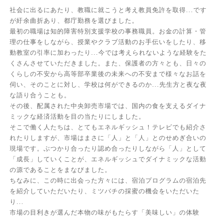
社会に出るにあたり、教職に就こうと考え教員免許を取得...です
が紆余曲折あり、都庁勤務を選びました。
最初の職場は知的障害特別支援学校の事務職員。お金の計算・管
理の仕事をしながら、授業やクラブ活動のお手伝いをしたり、移
動教室の引率に加わったり...今では考えられないような経験をた
くさんさせていただきました。また、保護者の方々とも、日々の
くらしの不安から高等部卒業後の未来への不安まで様々なお話を
伺い、そのことに対し、学校は何ができるのか...先生方と夜な夜
な語り合うことも。
その後、配属された中央卸売市場では、国内の食を支えるダイナ
ミックな経済活動を目の当たりにしました。
そこで働く人たちは、とてもエネルギッシュ！テレビでも紹介さ
れたりしますが、市場はまさに「人」と「人」とのせめぎ合いの
現場です。ぶつかり合ったり認め合ったりしながら「人」として
「成長」していくことが、エネルギッシュでダイナミックな活動
の源であることをまなびました。
ちなみに、この時に出会った方々には、宿泊プログラムの宿泊先
を紹介していただいたり、ミツバチの採蜜の機会をいただいた
り...
市場の目利きが選んだ本物の味がもたらす「美味しい」の体験