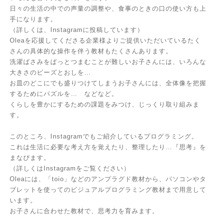
日々の生活の中での声量の調整や、食事のときの口の使い方も上
手になります。
（詳しくは、Instagramに投稿しています）
Oleaを応援してくださる企業様よりご提供いただいているたく
さんの具体的な操作を伴う教材もたくさんあります。
洗濯ばさみをぱっとつまむことが難しいお子さんには、いろんな
大きさのビーズとおしを…
お皿のどこにでも盛りつけてしまうお子さんには、全体像を把握
するためにパズルを… などなど。
くらしを豊かにするための課題をみつけ、じっくり取り組みま
す。
このところ、Instagramでもご紹介しているプログラミング。
これは生活に必要な考え方を覚えたり、整理したり…『思考』を
まなびます。
（詳しくはInstagramをご覧ください）
Oleaには、「toio」などのアンプラグド教材から、パソコンやタ
ブレットを使ってのビジュアルプログラミング教材まで用意して
います。
お子さんに合わせた教材で、思考力を育みます。