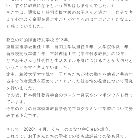
い、すぐに教員になるという選択はしませんでした。）
そこでは、通常級と特別支援学級のお子さんと過ごし、自分で考
えて心地よく余暇を過ごすことができるのはすごいことだなぁ…
と感じていました。
都立の知的障害特別学校で13年。
重度重複学級担任１年、自閉症学級担任９年、大学院休職１年、
新設校開設準備１年、主幹教諭１年（学年付き教員）の13年。
どのお子さんも社会性と生活スキルを身につけることが大切だと
いうことを常々考えていました。
途中、筑波大学大学院で、子どもたちが体の動きを他者と共有す
る中で他者意識を高めていくといった社会性の発達について研究
を行いました。
その後、日本特殊教育学会のポスター発表やシンポジウムも行っ
ています。
今年の９月の日本特殊教育学会でプログラミング学習について発
表する予定です。
そして、2020年４月、くらしのまなび舎Oleaを設立。
これまで、お子さんたちの学校での姿も放課後での姿も見て、一