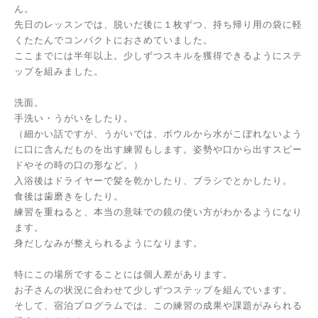
ん。
先日のレッスンでは、脱いだ後に１枚ずつ、持ち帰り用の袋に軽
くたたんでコンパクトにおさめていました。
ここまでには半年以上。少しずつスキルを獲得できるようにステ
ップを組みました。
洗面。
手洗い・うがいをしたり。
（細かい話ですが、うがいでは、ボウルから水がこぼれないよう
に口に含んだものを出す練習もします。姿勢や口から出すスピー
ドやその時の口の形など。）
入浴後はドライヤーで髪を乾かしたり、ブラシでとかしたり。
食後は歯磨きをしたり。
練習を重ねると、本当の意味での鏡の使い方がわかるようになり
ます。
身だしなみが整えられるようになります。
特にこの場所ですることには個人差があります。
お子さんの状況に合わせて少しずつステップを組んでいます。
そして、宿泊プログラムでは、この練習の成果や課題がみられる