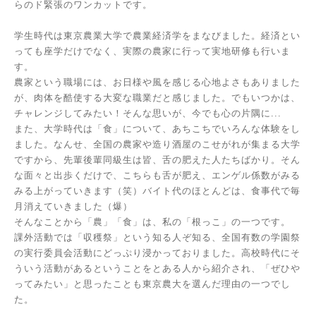
らのド緊張のワンカットです。
学生時代は東京農業大学で農業経済学をまなびました。経済とい
っても座学だけでなく、実際の農家に行って実地研修も行いま
す。
農家という職場には、お日様や風を感じる心地よさもありました
が、肉体を酷使する大変な職業だと感じました。でもいつかは、
チャレンジしてみたい！そんな思いが、今でも心の片隅に...
また、大学時代は「食」について、あちこちでいろんな体験をし
ました。なんせ、全国の農家や造り酒屋のこせがれが集まる大学
ですから、先輩後輩同級生は皆、舌の肥えた人たちばかり。そん
な面々と出歩くだけで、こちらも舌が肥え、エンゲル係数がみる
みる上がっていきます（笑）バイト代のほとんどは、食事代で毎
月消えていきました（爆）
そんなことから「農」「食」は、私の「根っこ」の一つです。
課外活動では「収穫祭」という知る人ぞ知る、全国有数の学園祭
の実行委員会活動にどっぷり浸かっておりました。高校時代にそ
ういう活動があるということをとある人から紹介され、「ぜひや
ってみたい」と思ったことも東京農大を選んだ理由の一つでし
た。