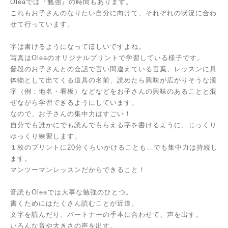
Oleaでは『勉強』の時間もあります。
これもお子さんのなりたい自分に向けて、それぞれの状況に合わ
せて行っています。
字は書けるようになってほしいですよね。
写真はOleaのオリジナルプリントで学習している様子です。
普段のお子さんとの会話で言い間違えている言葉、レッスンに具
体物として出てくる道具の名前、読めたら興味が広がりそうな漢
字（例：地名・看板）などなどをお子さんの興味のあることと混
ぜながら学習できるようにしています。
なので、お子さんの集中力はすごい！
自分でも誰かにでも読んでもらえる字を書けるように、じっくり
ゆっくり練習します。
１枚のプリントに20分くらいかけることも…でも集中力は持続し
ます。
マンツーマンレッスンだからできること！
音読もOleaでは大事な勉強のひとつ。
書くためにはたくさん読むことが近道。
文字を読んだり、パートナーの手本に合わせて、声を出す。
いろんな音や大きさの声を出す。