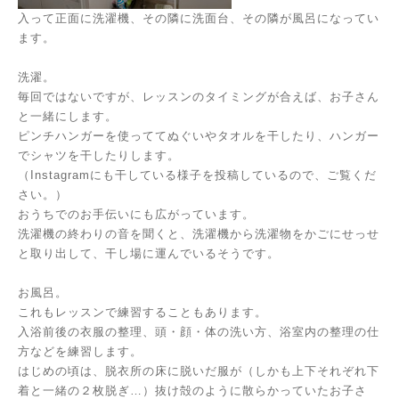
入って正面に洗濯機、その隣に洗面台、その隣が風呂になってい
ます。
洗濯。
毎回ではないですが、レッスンのタイミングが合えば、お子さん
と一緒にします。
ピンチハンガーを使っててぬぐいやタオルを干したり、ハンガー
でシャツを干したりします。
（Instagramにも干している様子を投稿しているので、ご覧くだ
さい。）
おうちでのお手伝いにも広がっています。
洗濯機の終わりの音を聞くと、洗濯機から洗濯物をかごにせっせ
と取り出して、干し場に運んでいるそうです。
お風呂。
これもレッスンで練習することもあります。
入浴前後の衣服の整理、頭・顔・体の洗い方、浴室内の整理の仕
方などを練習します。
はじめの頃は、脱衣所の床に脱いだ服が（しかも上下それぞれ下
着と一緒の２枚脱ぎ…）抜け殻のように散らかっていたお子さ