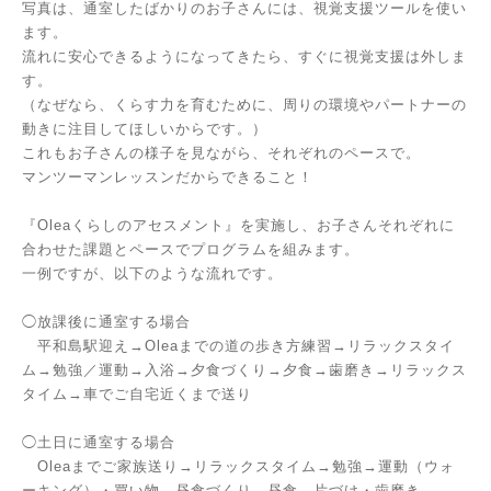
写真は、通室したばかりのお子さんには、視覚支援ツールを使い
ます。
流れに安心できるようになってきたら、すぐに視覚支援は外しま
す。
（なぜなら、くらす力を育むために、周りの環境やパートナーの
動きに注目してほしいからです。）
これもお子さんの様子を見ながら、それぞれのペースで。
マンツーマンレッスンだからできること！
『Oleaくらしのアセスメント』を実施し、お子さんそれぞれに
合わせた課題とペースでプログラムを組みます。
一例ですが、以下のような流れです。
◯放課後に通室する場合
平和島駅迎え→Oleaまでの道の歩き方練習→リラックスタイ
ム→勉強／運動→入浴→夕食づくり→夕食→歯磨き→リラックス
タイム→車でご自宅近くまで送り
◯土日に通室する場合
Oleaまでご家族送り→リラックスタイム→勉強→運動（ウォ
ーキング）・買い物→昼食づくり→昼食→片づけ・歯磨き