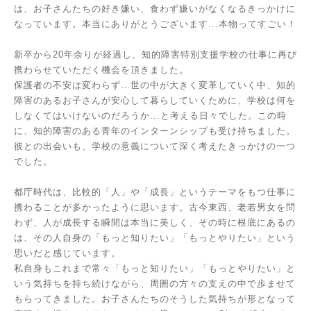
は、お子さんたちの好き嫌い、食わず嫌いがなくなるきっかけに
なっています。本当にありがとうございます...本物ってすごい！
新卒から20年余りが経過し、知的障害特別支援学校の仕事に再び
携わらせていただく機会を頂きました。
保護者の不安は変わらず…世の中が大きく変革していく中、知的
障害のあるお子さんが安心して暮らしていくために、学校は何を
しなくてはいけないのだろうか...と考える日々でした。この時
に、知的障害のある青年のインターンシップも受け持ちました。
彼との出会いも、学校の意義について深く考えたきっかけの一つ
でした。
都庁時代は、比較的「人」や「成長」というテーマをもつ仕事に
携わることが多かったように思います。古今東西、老若男女を問
わず、人が成長する瞬間は本当に美しく、その時に根底にあるの
は、その人自身の「もっと知りたい」「もっとやりたい」という
思いだと感じています。
私自身もこれまで常々「もっと知りたい」「もっとやりたい」と
いう気持ちを持ち続けながら、周囲の方々の支えの中で歩ませて
もらってきました。お子さんたちのそうした気持ちが形となって