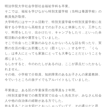
明治学院大学社会学部社会福祉学科を卒業。
そこでは、福祉を学びながら特別支援学校（当時は養護学校）の
教員免許取得。
大学時代にはサークル活動で、特別支援学級や特別支援学校に在
籍する小学生から高校生までのお子さんと体操したり、工作した
り、料理をしたり、出かけたり、キャンプをしたり…といった余
暇活動の企画や運営をしていました。
そこで出会ったご家族のみなさんからいろんな話を伺ったり、実
際の生活の場にお邪魔したり（図々しい…）する中で、「くら
し」は本人にとっても家族にとっても大事なことだということを
感じました。
もしかすると、今のわたしがあるのは、ここが原点だったかもし
れません。
その他、小学校で介助員、知的障害のあるお子さんの家庭教師、
今でいうところの放デイでもアルバイトもしていました。
卒業後は、ある区の学童保育の指導員を２年間。
（特別支援学校での教育実習で出会った先生方が、みなさん社会
人や他の自治体の経験がある方でした。
外を見ることは大切だとおっしゃっていてて、その通りだと思