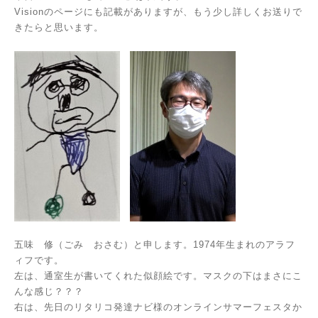
Visionのページにも記載がありますが、もう少し詳しくお送りで
きたらと思います。
五味 修（ごみ おさむ）と申します。1974年生まれのアラフ
ィフです。
左は、通室生が書いてくれた似顔絵です。マスクの下はまさにこ
んな感じ？？？
右は、先日のリタリコ発達ナビ様のオンラインサマーフェスタか