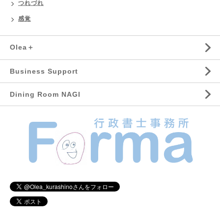
つれづれ
感覚
Olea＋
Business Support
Dining Room NAGI