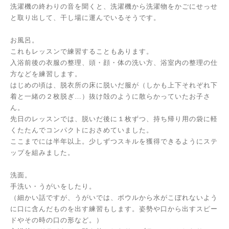
洗濯機の終わりの音を聞くと、洗濯機から洗濯物をかごにせっせ
と取り出して、干し場に運んでいるそうです。
お風呂。
これもレッスンで練習することもあります。
入浴前後の衣服の整理、頭・顔・体の洗い方、浴室内の整理の仕
方などを練習します。
はじめの頃は、脱衣所の床に脱いだ服が（しかも上下それぞれ下
着と一緒の２枚脱ぎ…）抜け殻のように散らかっていたお子さ
ん。
先日のレッスンでは、脱いだ後に１枚ずつ、持ち帰り用の袋に軽
くたたんでコンパクトにおさめていました。
ここまでには半年以上。少しずつスキルを獲得できるようにステ
ップを組みました。
洗面。
手洗い・うがいをしたり。
（細かい話ですが、うがいでは、ボウルから水がこぼれないよう
に口に含んだものを出す練習もします。姿勢や口から出すスピー
ドやその時の口の形など。）