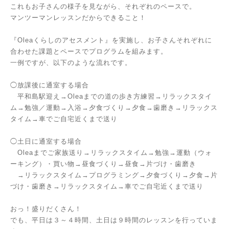
これもお子さんの様子を見ながら、それぞれのペースで。
マンツーマンレッスンだからできること！
『Oleaくらしのアセスメント』を実施し、お子さんそれぞれに
合わせた課題とペースでプログラムを組みます。
一例ですが、以下のような流れです。
◯放課後に通室する場合
平和島駅迎え→Oleaまでの道の歩き方練習→リラックスタイ
ム→勉強／運動→入浴→夕食づくり→夕食→歯磨き→リラックス
タイム→車でご自宅近くまで送り
◯土日に通室する場合
Oleaまでご家族送り→リラックスタイム→勉強→運動（ウォ
ーキング）・買い物→昼食づくり→昼食→片づけ・歯磨き
→リラックスタイム→プログラミング→夕食づくり→夕食→片
づけ・歯磨き→リラックスタイム→車でご自宅近くまで送り
おっ！盛りだくさん！
でも、平日は３～４時間、土日は９時間のレッスンを行っていま