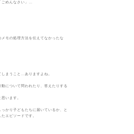
「ごめんなさい」…
のメモの処理方法を伝えてなかったな
てしまうこと…ありますよね。
行動について問われたり、答えたりする
と思います。
しっかり子どもたちに届いているか、と
したエピソードです。