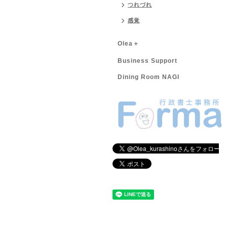
つれづれ
感覚
Olea＋
Business Support
Dining Room NAGI