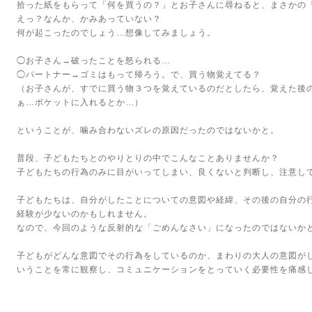
拾った紙をもらって「何を買うの？」とお子さんに尋ねると、まさかの
えっ？なんか、かみあっていない？
何が起こったのでしょう…想像してみましょう。
◯お子さん→破ったことを怒られる…
◯パートナー→ゴミはもって帰ろう。で、買う物覚えてる？
（お子さんが、すでに買う物３つを覚えているのだとしたら、覚えた後
ぁ…ポケットに入れるとか…）
ということが、噛み合わないズレの原因だったのではないかと。
普段、子どもたちとのやりとりの中でこんなことありませんか？
子どもたちの行為のみに目がいってしまい、良くないと判断し、注意し
子どもたちは、自分がしたことについての意図や経緯、その後の自分の
経験が少ないのかもしれません。
なので、今回のような反射的な「ごめんなさい」になったのではないか
子どもがどんな意図でその行為をしているのか、まわりの大人の意図が
いうことを常に観察し、コミュニケーションをとっていく必要性を痛感