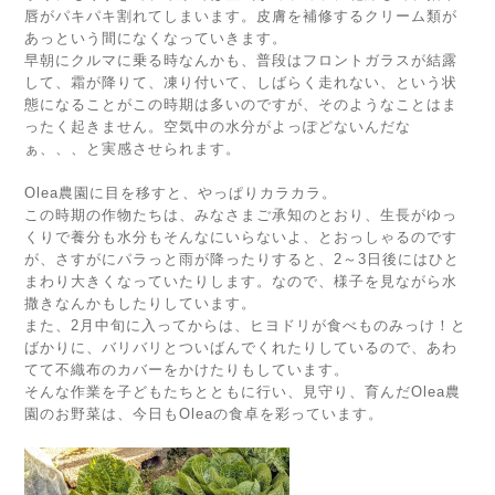
唇がパキパキ割れてしまいます。皮膚を補修するクリーム類が
あっという間になくなっていきます。
早朝にクルマに乗る時なんかも、普段はフロントガラスが結露
して、霜が降りて、凍り付いて、しばらく走れない、という状
態になることがこの時期は多いのですが、そのようなことはま
ったく起きません。空気中の水分がよっぽどないんだな
ぁ、、、と実感させられます。
Olea農園に目を移すと、やっぱりカラカラ。
この時期の作物たちは、みなさまご承知のとおり、生長がゆっ
くりで養分も水分もそんなにいらないよ、とおっしゃるのです
が、さすがにパラっと雨が降ったりすると、2～3日後にはひと
まわり大きくなっていたりします。なので、様子を見ながら水
撒きなんかもしたりしています。
また、2月中旬に入ってからは、ヒヨドリが食べものみっけ！と
ばかりに、バリバリとついばんでくれたりしているので、あわ
てて不織布のカバーをかけたりもしています。
そんな作業を子どもたちとともに行い、見守り、育んだOlea農
園のお野菜は、今日もOleaの食卓を彩っています。