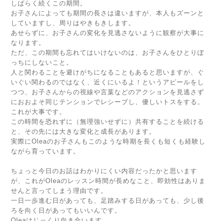
しばらく続くこの期間。
お子さんによっても期間の長さは違いますが、本人もズーンと
していますし、周りはやきもきします。
あせらずに、お子さんの変化を見逃さないように観察が大事に
なります。
ただ、この期間も忘れてはいけないのは、お子さんをひとりぼ
っちにしないこと。
人と関わることを避けがちになることもあると思いますが、ぐ
いぐい関わるのではなく、近くにいるよ！というアピールをし
つつ、お子さんからの視線や言葉などのアクションを見逃さず
におおよそ同じテンションでレシーブし、優しいトスをする。
これが大事です。
この時間を恐れずに（無理強いせずに）共有することを続ける
と、その先には大きな変化と成長があります。
実際にOleaのお子さんもこのような時期を長くも短くも経験し
ながら育っています。
ちょっと今日のお話はわかりにくい内容だったかと思います
が、これがOleaのレッスン時間が長めなこと、即効性はありま
せんと言ってしまう理由です。
一日一歩進む日があっても、足踏みする日があっても、少し後
ろを向く日があってもいいんです。
Oleaはじっくり向き合います。