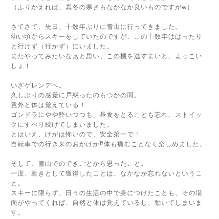
（ふりかえれば、真冬の寒さもなかなか良いものですがw）
さてさて、先日、十数年ぶりに雪山に行ってきました。
幼い頃からスキーをしていたのですが、この十数年はぱったり
と行けず（行かず）にいました。
またやってみたいなぁと思い、この機を逃すまいと、よっこい
しょ！
いざゲレンデへ。
久しぶりの感覚に戸惑ったのもつかの間。
意外と体は覚えている！
ゴンドラにやや酔いつつも、昼食をとることも忘れ、ストイッ
クにすべり続けてしまいました。
とはいえ、けがは怖いので、安全第一で！
自転車での行き来のおかげか⁉体も痛むことなく楽しめました。
そして、雪山でのできごとから思ったこと。
一度、動きとして獲得したことは、なかなか忘れないというこ
と。
スキーに限らず、日々の生活の中で身につけたことも、その場
面がやってくれば、自然と体は覚えているし、動いてしまいま
す。