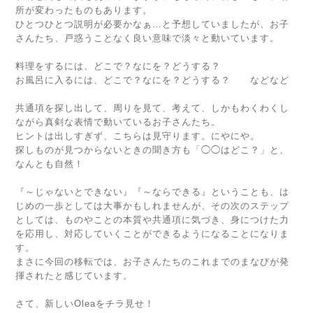
所が変わったものもあります。
ひとつひとつ説明が必要かなぁ…と予想していましたが、お子
さんたち、戸惑うことなく良い意味で淡々と動いています。
料理をするには、どこで？なにを？どうする？
お風呂に入るには、どこで？なにを？どうする？ などなど
共通項を探し出して、周りを見て、考えて、しかもわくわくし
ながら真剣な表情で動いているお子さんたち。
ヒントは出しすぎず、こちらは見守ります。にやにや。
探しものが見つからないときの聞き方も「◯◯はどこ？」と、
なんとも自然！
『～じゃないとできない』『～ならできる』ということも、は
じめの一歩としては大事かもしれませんが、その次のステップ
としては、ものやことの本質や共通項に気づき、身につけた力
を応用し、対応していくことができるようになることになりま
す。
まさに今回の移転では、お子さんたちのこれまでのまなびが発
揮されたと感じています。
さて、新しいOleaをチラ見せ！