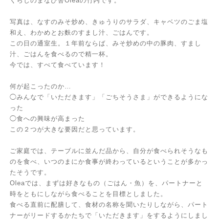
くらしのまなび舎Oleaの竹内です。
写真は、なすのみそ炒め、きゅうりのサラダ、キャベツのごま塩
和え、わかめとお麩のすまし汁、ごはんです。
この日の通室生。１年前ならば、みそ炒めの中の豚肉、すまし
汁、ごはんを食べるので精一杯。
今では、すべて食べています！
何が起こったのか…
◯みんなで「いただきます」「ごちそうさま」ができるようにな
った
◯食への興味が高まった
この２つが大きな要因だと思っています。
ご家庭では、テーブルに並んだ品から、自分が食べられそうなも
のを食べ、いつのまにか食事が終わっているということが多かっ
たそうです。
Oleaでは、まずは好きなもの（ごはん・魚）を、パートナーと
時をともにしながら食べることを目標としました。
食べる直前に配膳して、食材の名称を聞いたりしながら、パート
ナーがリードするかたちで「いただきます」をするようにしまし