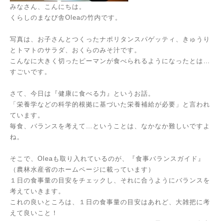
みなさん、こんにちは。
くらしのまなび舎Oleaの竹内です。
写真は、お子さんとつくったナポリタンスパゲッティ、きゅうり
とトマトのサラダ、おくらのみそ汁です。
こんなに大きく切ったピーマンが食べられるようになったとは…
すごいです。
さて、今日は『健康に食べる力』というお話。
「栄養学などの科学的根拠に基づいた栄養補給が必要」と言われ
ています。
毎食、バランスを考えて…ということは、なかなか難しいですよ
ね。
そこで、Oleaも取り入れているのが、『食事バランスガイド』
（
農林水産省のホームページ
に載っています）
１日の食事量の目安をチェックし、それに合うようにバランスを
考えていきます。
これの良いところは、１日の食事量の目安はあれど、大雑把に考
えて良いこと！