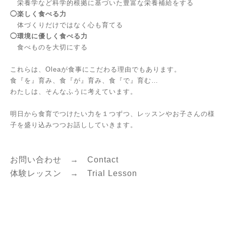
栄養学など科学的根拠に基づいた豊富な栄養補給をする
◯楽しく食べる力
体づくりだけではなく心も育てる
◯環境に優しく食べる力
食べものを大切にする
これらは、Oleaが食事にこだわる理由でもあります。
食『を』育み、食『が』育み、食『で』育む…
わたしは、そんなふうに考えています。
明日から食育でつけたい力を１つずつ、レッスンやお子さんの様
子を盛り込みつつお話ししていきます。
お問い合わせ →
C
ontact
体験レッスン →
Trial Lesson