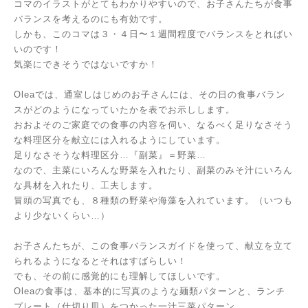
コマのイラストがとてもわかりやすいので、お子さんたちが食事
バランスを考えるのにも有効です。
しかも、このコマは３・４日〜１週間程度でバランスをとればい
いのです！
気楽にできそうではないですか！
Oleaでは、通室しはじめのお子さんには、その日の食事バラン
スがどのようになっていたかを表でお示しします。
おおよそのご家庭での食事の内容を伺い、なるべく足りなさそう
な料理区分を献立には入れるようにしています。
足りなさそうな料理区分…『副菜』＝野菜…
なので、主菜にいろんな野菜を入れたり、副菜のみそ汁にいろん
な具材を入れたり、工夫します。
冒頭の写真でも、８種類の野菜や海藻を入れています。（いつも
より少ないくらい…）
お子さんたちが、この食事バランスガイドを使って、献立を立て
られるようになるとそれはすばらしい！
でも、その前に感覚的にも理解してほしいです。
Oleaの食事は、基本的に写真のような麺類パターンと、ランチ
プレート（仕切り皿）をつかった一汁三菜パターン。