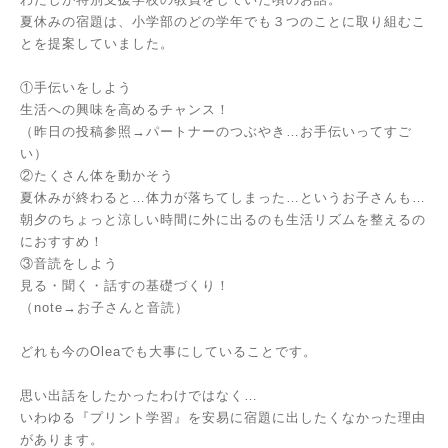
夏休みの宿題は、小学部のどの学年でも３つのことに取り組むこ
とを提案していました。
①手伝いをしよう
生活への興味を高めるチャンス！
（昨日の投稿参照→
パートナーのつぶやき…お手伝いってすご
い
）
②たくさん体を動かそう
夏休みが終わると…体力が落ちてしまった…というお子さんも…
朝夕のちょっと涼しい時間に外に出るのも生活リズムを整えるの
におすすめ！
③音読をしよう
見る・聞く・話すの基礎づくり！
（note→
お子さんと音読
）
どれも今のOleaでも大事にしていることです。
思い出話をしたかったわけではなく…
いわゆる『プリント学習』を安易に宿題に出したくなかった理由
があります。